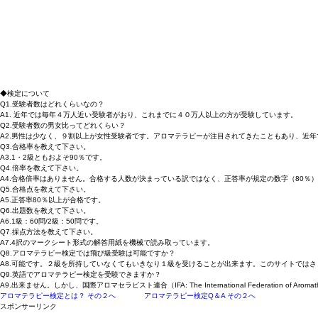
◆検定について
Q1.受験者数はどれくらいなの？
A1. 近年では
毎年４万人
近い受験者がおり、これまでに
４０万人以上
の方が受験しています。
Q2.受験者数の男女比ってどれくらい？
A2.男性は少なく、
９割以上が女性受験者
です。アロマテラピーが注目されてきたこともあり、
近年
Q3.合格率を教えて下さい。
A3.1・2級ともおよそ
90％
です。
Q4.倍率を教えて下さい。
A4.合格倍率はありません。合格する人数が決まっている訳ではなく、正答率が規定の数字（80％
Q5.合格点を教えて下さい。
A5.
正答率80％以上が合格
です。
Q6.出題数を教えて下さい。
A6.
1級：60問
/
2級：50問
です。
Q7.採点方法を教えて下さい。
A7.4択のマークシート形式の解答用紙を機械で読み取っています。
Q8.アロマテラピー検定では飛び級受験は可能ですか？
A8.可能です。２級を所持していなくてもいきなり１級を受けることが出来ます。このサイトでは
Q9.英語でアロマテラピー検定を受験できますか？
A9.出来ません。しかし、国際アロマセラピスト連合（IFA: The International Federatio
アロマテラピー検定とは？ その２へ
アロマテラピー検定Q＆A その２へ
スポンサーリンク