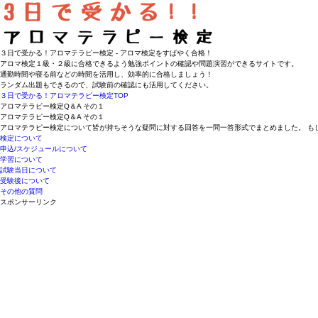
３日で受かる！アロマテラピー検定 - アロマ検定をすばやく合格！
アロマ検定１級・２級に合格できるよう勉強ポイントの確認や問題演習ができるサイトです。
通勤時間や寝る前などの時間を活用し、効率的に合格しましょう！
ランダム出題もできるので、試験前の確認にも活用してください。
３日で受かる！アロマテラピー検定
TOP
アロマテラピー検定Q＆A その１
アロマテラピー検定Q＆A その１
アロマテラピー検定について皆が持ちそうな疑問に対する回答を一問一答形式でまとめました。 も
検定について
申込/スケジュールについて
学習について
試験当日について
受験後について
その他の質問
スポンサーリンク