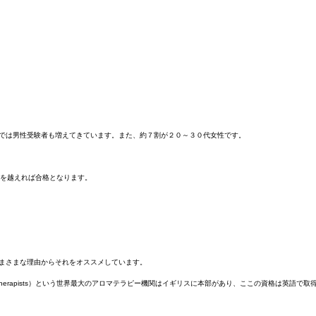
では男性受験者も増えてきています
。また、約７割が２０～３０代女性です。
）を越えれば合格となります。
さまさまな理由からそれをオススメしています。
n of Aromatherapists）という世界最大のアロマテラピー機関はイギリスに本部があり、ここの資格は英語で