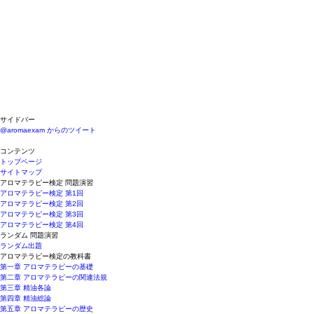
サイドバー
@aromaexam からのツイート
コンテンツ
トップページ
サイトマップ
アロマテラピー検定 問題演習
アロマテラピー検定 第1回
アロマテラピー検定 第2回
アロマテラピー検定 第3回
アロマテラピー検定 第4回
ランダム 問題演習
ランダム出題
アロマテラピー検定の教科書
第一章 アロマテラピーの基礎
第二章 アロマテラピーの関連法規
第三章 精油各論
第四章 精油総論
第五章 アロマテラピーの歴史