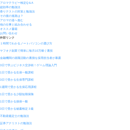
アロマテラピー検定Q＆A
超効率の勉強法
香りテストの対策と勉強法
その後の進路は？
アロマの道へ進む
他の仕事と組み合わせる
オススメ書籍
お問い合わせ
外部リンク
１時間でわかるノートパソコンの選び方
ヤフオク副業で簡単に毎月10万稼ぐ裏技
金融機関の就職活動の裏側を採用担当者が暴露
3日で学ぶビジネス交渉術！ゲーム理論入門
1日で受かる生保一般課程
3日で受かる生保専門課程
1週間で受かる生保応用課程
1日で受かる少額短期保険
1日で受かる損保一般
3日で受かる秘書検定３級
不動産鑑定士の勉強法
証券アナリストの勉強法