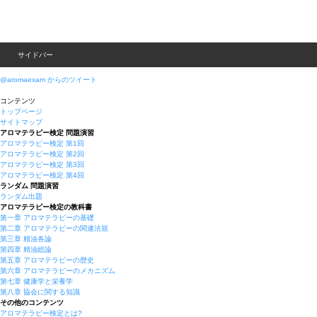
サイドバー
@aromaexam からのツイート
コンテンツ
トップページ
サイトマップ
アロマテラピー検定 問題演習
アロマテラピー検定 第1回
アロマテラピー検定 第2回
アロマテラピー検定 第3回
アロマテラピー検定 第4回
ランダム 問題演習
ランダム出題
アロマテラピー検定の教科書
第一章 アロマテラピーの基礎
第二章 アロマテラピーの関連法規
第三章 精油各論
第四章 精油総論
第五章 アロマテラピーの歴史
第六章 アロマテラピーのメカニズム
第七章 健康学と栄養学
第八章 協会に関する知識
その他のコンテンツ
アロマテラピー検定とは?