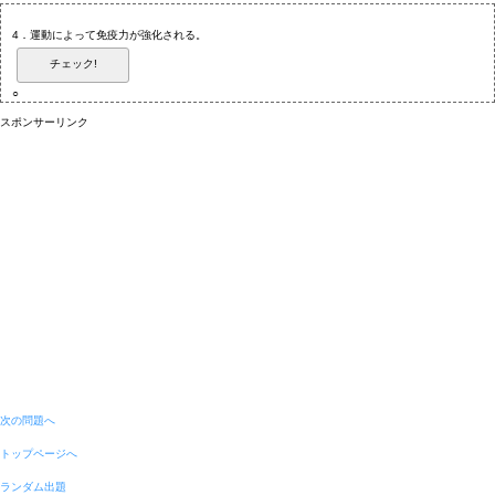
4．運動によって免疫力が強化される。
チェック!
○
スポンサーリンク
次の問題へ
トップページへ
ランダム出題