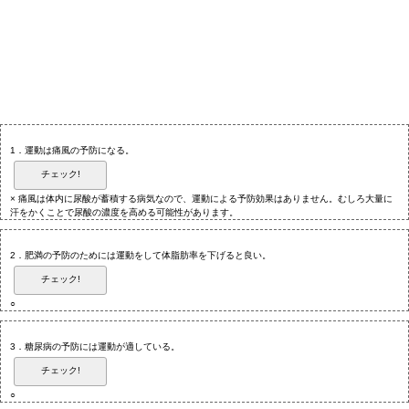
1．運動は痛風の予防になる。
チェック!
× 痛風は体内に尿酸が蓄積する病気なので、運動による予防効果はありません。むしろ大量に
汗をかくことで尿酸の濃度を高める可能性があります。
2．肥満の予防のためには運動をして体脂肪率を下げると良い。
チェック!
○
3．糖尿病の予防には運動が適している。
チェック!
○