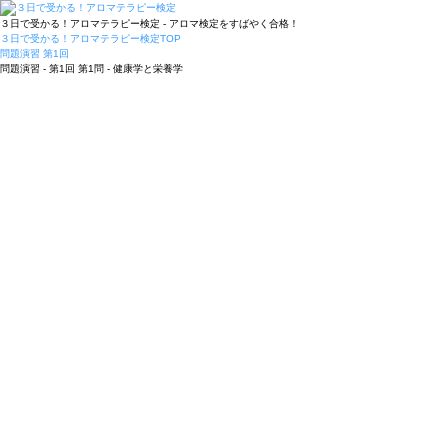
３日で受かる！アロマテラピー検定 - アロマ検定をすばやく合格！
３日で受かる！アロマテラピー検定
TOP
問題演習 第1回
問題演習 - 第1回 第1問 - 健康学と栄養学