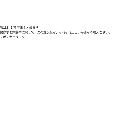
第1回 - 1問 健康学と栄養学
健康学と栄養学に関して、次の選択肢が、それぞれ正しいか否かを答えなさい。
スポンサーリンク