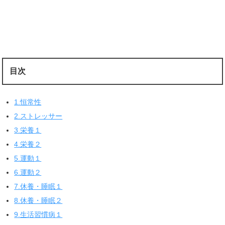
目次
1.恒常性
2.ストレッサー
3.栄養１
4.栄養２
5.運動１
6.運動２
7.休養・睡眠１
8.休養・睡眠２
9.生活習慣病１