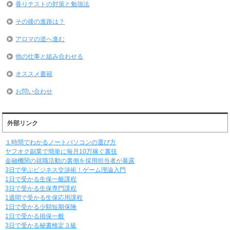
香りテストの対策と勉強法
その後の進路は？
アロマの道へ進む
他の仕事と組み合わせる
オススメ書籍
お問い合わせ
外部リンク
１時間でわかるノートパソコンの選び方
ヤフオク副業で簡単に毎月10万稼ぐ裏技
金融機関の就職活動の裏側を採用担当者が暴露
3日で学ぶビジネス交渉術！ゲーム理論入門
1日で受かる生保一般課程
3日で受かる生保専門課程
1週間で受かる生保応用課程
1日で受かる少額短期保険
1日で受かる損保一般
3日で受かる秘書検定３級