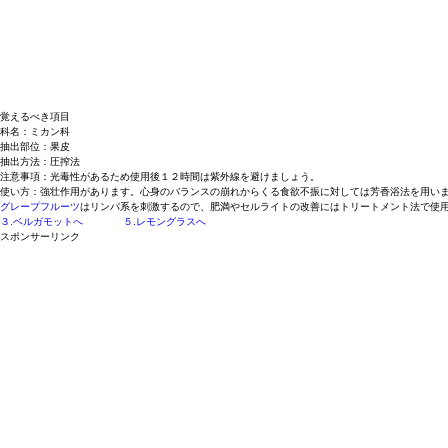
覚えるべき項目
科名：ミカン科
抽出部位：果皮
抽出方法：圧搾法
注意事項：
光毒性
があるため使用後
１２時間
は紫外線を避けましょう。
使い方：
強壮作用
があります。心身のバランスの崩れからくる食欲不振に対しては芳香浴法を用い
グレープフルーツ
は
リンパ系を刺激する
ので、肥満やセルライトの改善にはトリートメント法で使
３.ベルガモットへ
５.レモングラスへ
スポンサーリンク