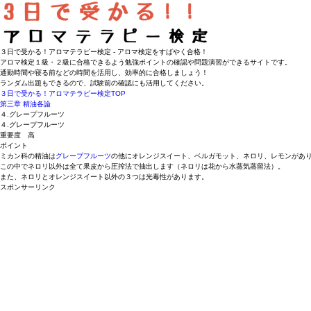
３日で受かる！アロマテラピー検定 - アロマ検定をすばやく合格！
アロマ検定１級・２級に合格できるよう勉強ポイントの確認や問題演習ができるサイトです。
通勤時間や寝る前などの時間を活用し、効率的に合格しましょう！
ランダム出題もできるので、試験前の確認にも活用してください。
３日で受かる！アロマテラピー検定
TOP
第三章 精油各論
４.グレープフルーツ
４.グレープフルーツ
重要度 高
ポイント
ミカン科の精油は
グレープフルーツ
の他に
オレンジスイート、ベルガモット、ネロリ、レモン
があ
この中でネロリ以外は全て
果皮
から
圧搾法
で抽出します（
ネロリは花から水蒸気蒸留法
）。
また、ネロリとオレンジスイート以外の３つは
光毒性
があります。
スポンサーリンク