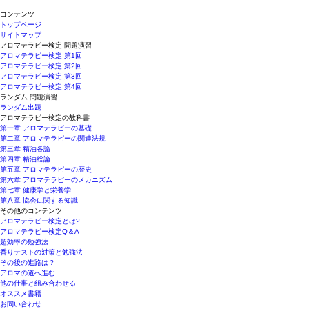
コンテンツ
トップページ
サイトマップ
アロマテラピー検定 問題演習
アロマテラピー検定 第1回
アロマテラピー検定 第2回
アロマテラピー検定 第3回
アロマテラピー検定 第4回
ランダム 問題演習
ランダム出題
アロマテラピー検定の教科書
第一章 アロマテラピーの基礎
第二章 アロマテラピーの関連法規
第三章 精油各論
第四章 精油総論
第五章 アロマテラピーの歴史
第六章 アロマテラピーのメカニズム
第七章 健康学と栄養学
第八章 協会に関する知識
その他のコンテンツ
アロマテラピー検定とは?
アロマテラピー検定Q＆A
超効率の勉強法
香りテストの対策と勉強法
その後の進路は？
アロマの道へ進む
他の仕事と組み合わせる
オススメ書籍
お問い合わせ