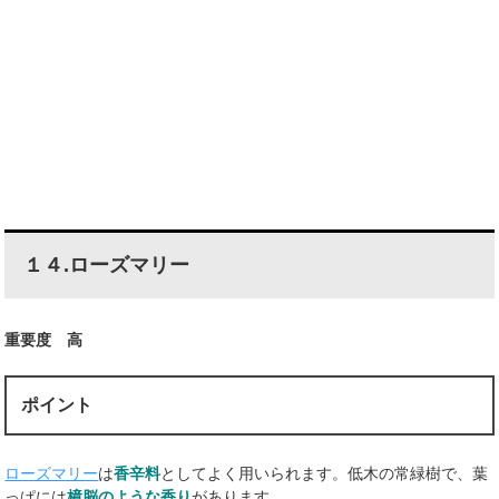
１４.ローズマリー
重要度 高
ポイント
ローズマリー
は
香辛料
としてよく用いられます。低木の常緑樹で、葉
っぱには
樟脳のような香り
があります。