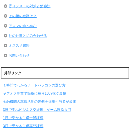
香りテストの対策と勉強法
その後の進路は？
アロマの道へ進む
他の仕事と組み合わせる
オススメ書籍
お問い合わせ
外部リンク
１時間でわかるノートパソコンの選び方
ヤフオク副業で簡単に毎月10万稼ぐ裏技
金融機関の就職活動の裏側を採用担当者が暴露
3日で学ぶビジネス交渉術！ゲーム理論入門
1日で受かる生保一般課程
3日で受かる生保専門課程