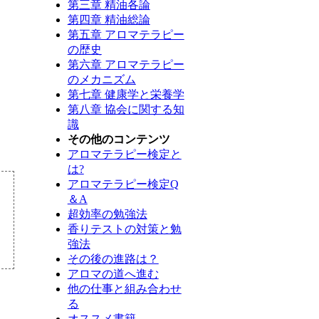
第三章 精油各論
第四章 精油総論
第五章 アロマテラピー
の歴史
第六章 アロマテラピー
のメカニズム
第七章 健康学と栄養学
第八章 協会に関する知
識
その他のコンテンツ
アロマテラピー検定と
は?
アロマテラピー検定Q
＆A
超効率の勉強法
香りテストの対策と勉
強法
その後の進路は？
アロマの道へ進む
他の仕事と組み合わせ
る
オススメ書籍