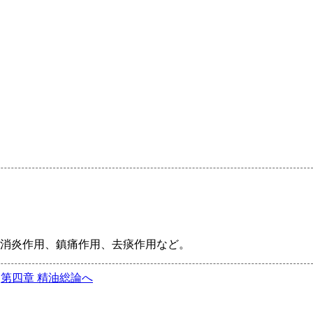
消炎作用、鎮痛作用、去痰作用など。
第四章 精油総論へ