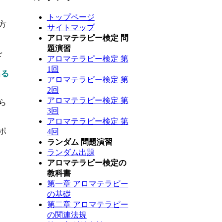
トップページ
方
サイトマップ
アロマテラピー検定 問
題演習
を
アロマテラピー検定 第
1回
出る
アロマテラピー検定 第
2回
アロマテラピー検定 第
ら
3回
アロマテラピー検定 第
ポ
4回
ランダム 問題演習
ランダム出題
アロマテラピー検定の
教科書
第一章 アロマテラピー
の基礎
第二章 アロマテラピー
の関連法規