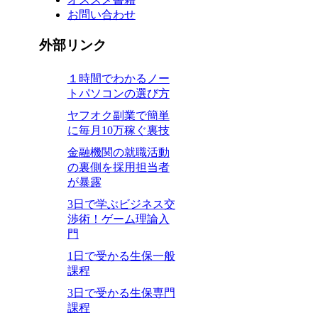
お問い合わせ
外部リンク
１時間でわかるノー
トパソコンの選び方
ヤフオク副業で簡単
に毎月10万稼ぐ裏技
金融機関の就職活動
の裏側を採用担当者
が暴露
3日で学ぶビジネス交
渉術！ゲーム理論入
門
1日で受かる生保一般
課程
3日で受かる生保専門
課程