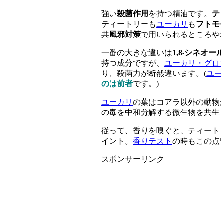
強い
殺菌作用
を持つ精油です。
テ
ティートリーも
ユーカリ
も
フトモ
共
風邪対策
で用いられるところや
一番の大きな違いは
1,8-シネオ
持つ成分ですが、
ユーカリ・グロ
り、殺菌力が断然違います。(
ユ
のは前者
です。)
ユーカリ
の葉はコアラ以外の動物
の毒を中和分解する微生物を共生
従って、香りを嗅ぐと、ティート
イント。
香りテスト
の時もこの点
スポンサーリンク