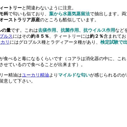
ィートリー
と間違わないように注意。
モ科
で匂いも似ており、
葉から水蒸気蒸留法
で抽出します。両
オーストラリア原産
のところも酷似しています。
ールの量
です。これは
去痰作用、抗菌作用、抗ウイルス作用
など
ブルス
にはその
約８５％
、ティートリーには
約２％
含まれてお
ーカリ
にはグロブルス種とラディアータ種があり、
検定試験で
が食べると毒になるくらいです（コアラは消化器の中に、これ
させているので食べることが出来ます）。
リー精油は
ユーカリ精油
より
マイルドな匂い
が感じられるのが
留意して下さい。