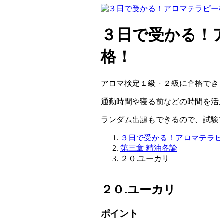
３日で受かる！ア
格！
アロマ検定１級・２級に合格でき
通勤時間や寝る前などの時間を活
ランダム出題もできるので、試験
３日で受かる！アロマテラ
第三章 精油各論
２０.ユーカリ
２０.ユーカリ
ポイント